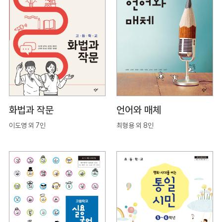
화법과 작문
언어와 매체
이도영 외 7인
최형용 외 8인