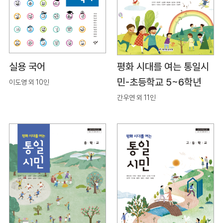
실용 국어
평화 시대를 여는 통일시
민-초등학교 5~6학년
이도영 외 10인
간우연 외 11인