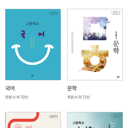
국어
문학
최원식 외 19인
최원식 외 13인