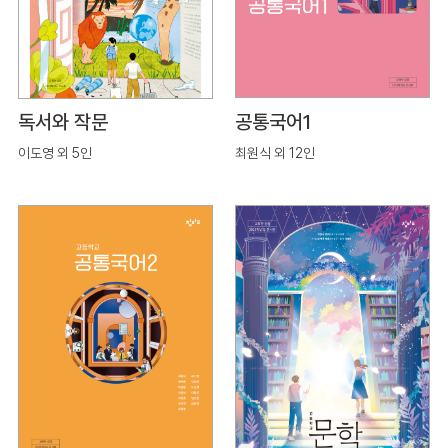
독서와 작문
공통국어1
이도영 외 5인
최원식 외 12인