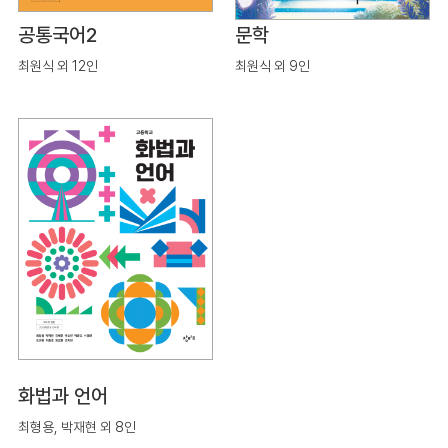
공통국어2
문학
최원식 외 12인
최원식 외 9인
화법과 언어
최형용, 박재현 외 8인