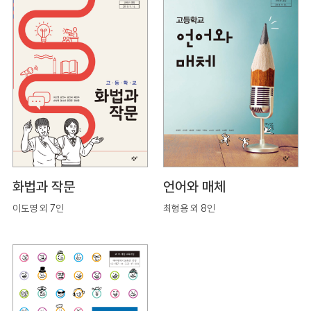
화법과 작문
언어와 매체
이도영 외 7인
최형용 외 8인