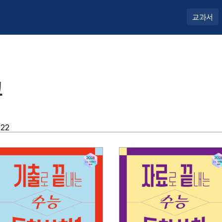
교과서
교
022