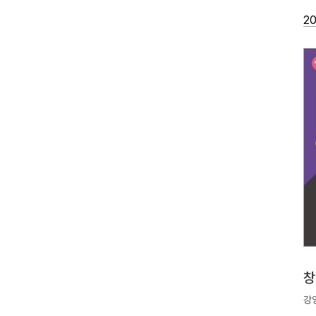
20
창
강영