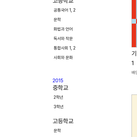
고등학교
공통국어 1, 2
문학
화법과 언어
독서와 작문
통합사회 1, 2
기
사회와 문화
1
배
2015
중학교
2학년
3학년
고등학교
문학