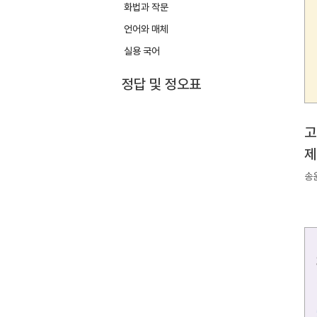
화법과 작문
언어와 매체
실용 국어
정답 및 정오표
고
제
송