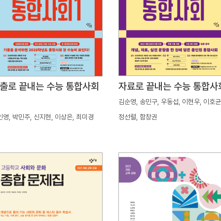
출로 끝내는 수능 통합사회
자료로 끝내는 수능 통합사
김순영, 송민구, 우동섭, 이현우, 이호균
인영, 박민주, 신지현, 이상은, 최미경
정선렬, 함창권