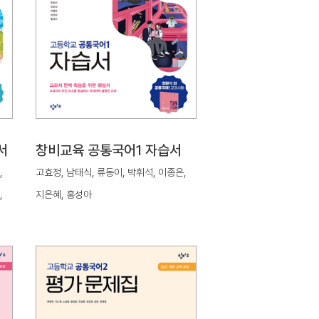
서
창비교육 공통국어1 자습서
,
고효정, 남태식, 류동이, 박휘석, 이종은,
,
지은혜, 홍성아