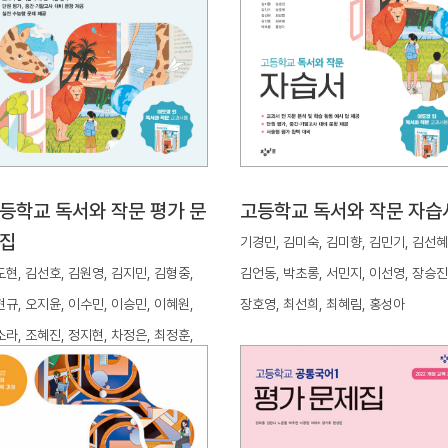
등학교 독서와 작문 평가 문
고등학교 독서와 작문 자습
집
기경민, 김미숙, 김미향, 김민기, 김선혜
현, 김선호, 김원영, 김지민, 김형중,
김언동, 박초롱, 서민지, 이선영, 장승진
규, 오지윤, 이수민, 이승민, 이혜원,
장호영, 최선희, 최혜림, 홍성아
라, 조혜진, 정지현, 차정은, 최정훈,
차연