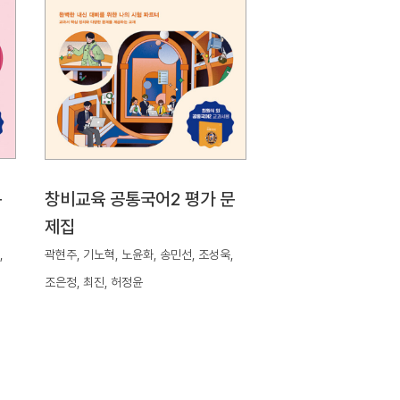
문
창비교육 공통국어2 평가 문
제집
,
곽현주, 기노혁, 노윤화, 송민선, 조성욱,
조은정, 최진, 허정윤