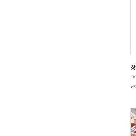
창
고아
전