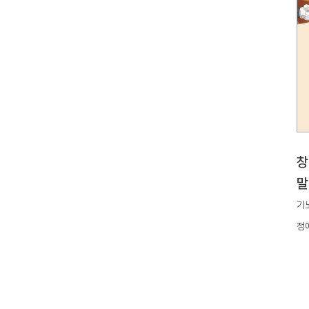
창
말
기노
정