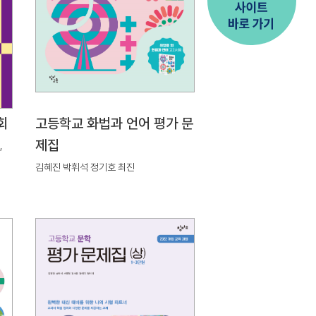
회
고등학교 화법과 언어 평가 문
제집
,
김혜진 박휘석 정기호 최진