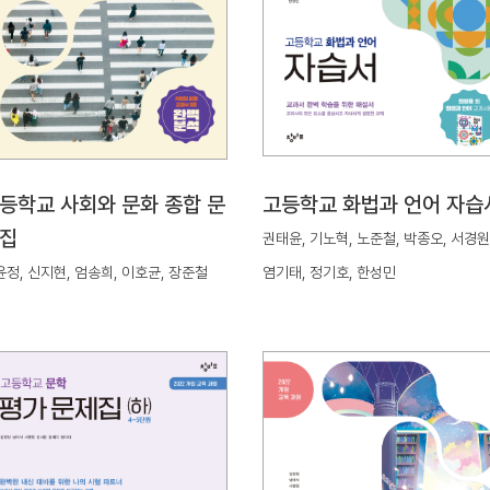
등학교 사회와 문화 종합 문
고등학교 화법과 언어 자습
집
권태윤, 기노혁, 노준철, 박종오, 서경원
윤정, 신지현, 엄송희, 이호균, 장준철
염기태, 정기호, 한성민