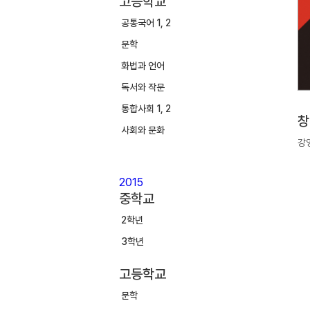
고등학교
공통국어 1, 2
문학
화법과 언어
독서와 작문
통합사회 1, 2
창
사회와 문화
강영
2015
중학교
2학년
3학년
고등학교
문학