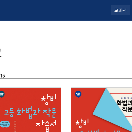
교과서
교
15