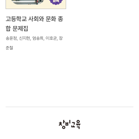
고등학교 사회와 문화 종
합 문제집
송윤정, 신지현, 엄송희, 이호균, 장
준철