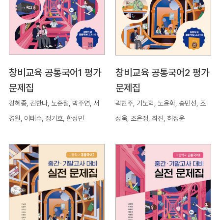
창비교육 공통국어1 평가
창비교육 공통국어2 평가
문제집
문제집
강혜종, 김한나, 노준철, 박주연, 서
곽현주, 기노혁, 노윤화, 송민선, 조
경원, 이태수, 정기호, 한성민
성욱, 조은정, 최진, 허정윤