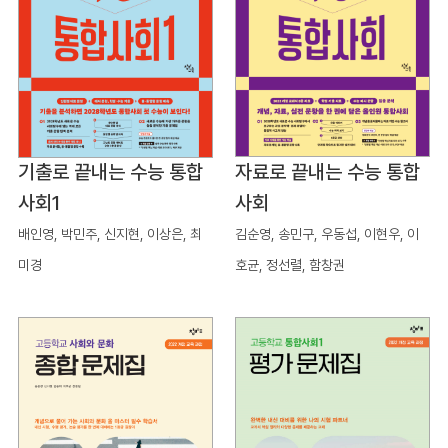
기출로 끝내는 수능 통합
자료로 끝내는 수능 통합
사회1
사회
배인영, 박민주, 신지현, 이상은, 최
김순영, 송민구, 우동섭, 이현우, 이
미경
호균, 정선렬, 함창권