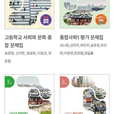
고등학교 사회와 문화 종
통합사회1 평가 문제집
합 문제집
김나윤,김연주,박민주,송윤정,유선
송윤정, 신지현, 엄송희, 이호균, 장
화,이준영,장준철,정일출
준철