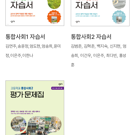
통합사회1 자습서
통합사회2 자습서
김연주,송윤정,엄도현,엄송희,윤미
김범준, 김혁준, 백지숙, 신지현, 엄
정,이은주,이한나
송희, 이건우, 이은주, 최다빈, 홍성
훈